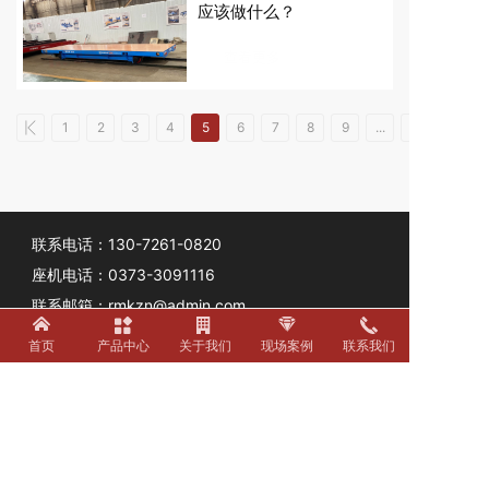
应该做什么？
查看更多
1
2
3
4
5
6
7
8
9
...
联系电话：130-7261-0820
座机电话：
0373-3091116
联系邮箱：rmkzn@admin.com
办公地址：新乡市红旗区金穗大道互联网大厦
首页
产品中心
关于我们
现场案例
联系我们
厂区地址：新乡市红旗区小店镇新长北线22号
友情链接：
www.rmkzn.com
©Copyright 版权所有 河南睿迈科智能科技有限公司
豫ICP备19030419号