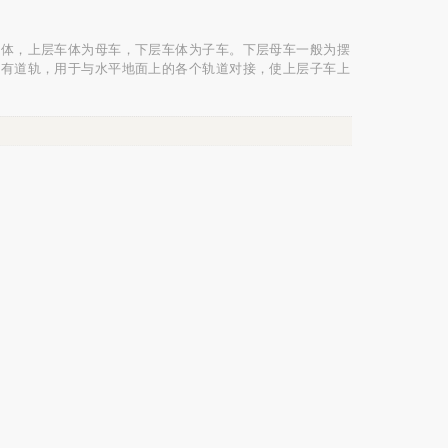
车体，上层车体为母车，下层车体为子车。下层母车一般为摆
装有道轨，用于与水平地面上的各个轨道对接，使上层子车上