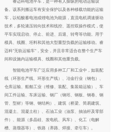
睿迈科电池平车，是一种有人操纵的电动运输设
备。该系列搬运车有安全保护以及各种移载功能的运输
车，以铅酸蓄电池或锂电池为能源，直流电机调速驱动
技术，多轮液压转向技术和线控、遥控双操作模式，使
平车实现启动、停止、前进、后退、转弯等功能。用于
模具、线圈、坯料和其他大型重型负载的运输移动。睿
迈科“无轨运输车”，安全，并且非常适合在整个生产车
间和设施内运输模具、线圈和其他重负载。
智能电池平车广泛应用多种工厂和工业中，如装配
线（环形生产线、环形生产线）、冶金行业（钢包）、
仓库运输、船舶工业（维修、装配、集装箱运输）、车
间工件运输、车床运输、钢厂（钢坯、钢板、钢卷、钢
管、型材）等钢、钢结构）、建筑（桥梁、简易建筑、
混凝土、混凝土柱）、石油工业（油泵、抽油杆及零部
件）、能源（多晶硅、发电机、风车）、化工（电解
槽、蒸馏器等）、铁路（养路、焊接、牵引车）。