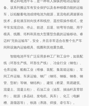
睿迈科电池平车，是一种有人操纵的电动运输设
备。该系列搬运车有安全保护以及各种移载功能的运输
车，以铅酸蓄电池或锂电池为能源，直流电机调速驱动
技术，多轮液压转向技术和线控、遥控双操作模式，使
平车实现启动、停止、前进、后退、转弯等功能。用于
模具、线圈、坯料和其他大型重型负载的运输移动。睿
迈科“无轨运输车”，安全，并且非常适合在整个生产车
间和设施内运输模具、线圈和其他重负载。
智能电池平车广泛应用多种工厂和工业中，如装配
线（环形生产线、环形生产线）、冶金行业（钢包）、
仓库运输、船舶工业（维修、装配、集装箱运输）、车
间工件运输、车床运输、钢厂（钢坯、钢板、钢卷、钢
管、型材）等钢、钢结构）、建筑（桥梁、简易建筑、
混凝土、混凝土柱）、石油工业（油泵、抽油杆及零部
件）、能源（多晶硅、发电机、风车）、化工（电解
槽、蒸馏器等）、铁路（养路、焊接、牵引车）。