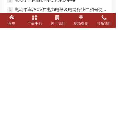
5
电动平车/AGV在电力电器及电网行业中如何使
6
用?
为什么电动平车的速度跑不快？
7
首页
产品中心
关于我们
现场案例
联系我们
为什么重载电动平车的车高做不了太低
8
重载RGV有轨运输车在金属加工车间的应用
9
如何选择电动平车的车型？
10
联系电话：130-7261-0820
座机电话：
0373-3091116
联系邮箱：rmkzn@admin.com
办公地址：新乡市红旗区金穗大道互联网大厦
厂区地址：新乡市红旗区小店镇新长北线22号
友情链接：
www.rmkzn.com