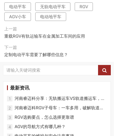
电动平车
无轨电动平车
RGV
AGV小车
电动地平车
上一篇
重载RGV有轨运输车在金属加工车间的应用
下一篇
定制电动平车需要了解哪些信息？
最新资讯
河南睿迈科分享：无轨搬运车VS轨道搬运车，核
1
心区别一文看懂
河南睿迈科RGV子母车：一车多用，破解轨道搬
2
运困局
RGV选购要点，怎么选择更靠谱
3
AGV的导航方式有哪几种？
4
电动平车的维护与安全注意事项